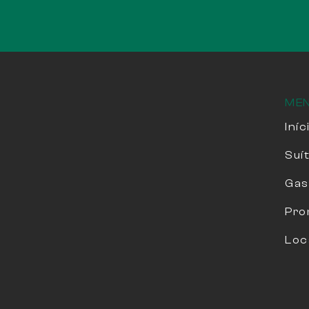
ME
Iníc
Suí
Gas
Pro
Loc