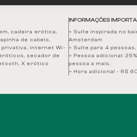
INFORMAÇÕES IMPORTA
m, cadeira erótica,
​» Suíte inspirada no b
hapinha de cabelo,
Amsterdam
privativa, internet Wi-
​» Suíte para 4 pessoas,
eróticos, secador de
​» Pessoa adicional: 2
etooth, X erótico
pessoa a mais.
​» Hora adicional - R$ 