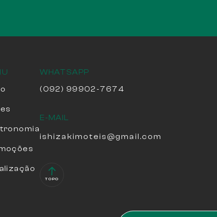
NU
WHATSAPP
io
(092) 99902-7674
tes
E-MAIL
tronomia
ishizakimoteis@gmail.com
moções
alização
TOPO