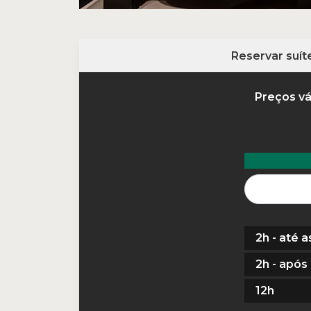
Reservar suít
Preços vá
2h
-
até a
2h
-
após 
12h