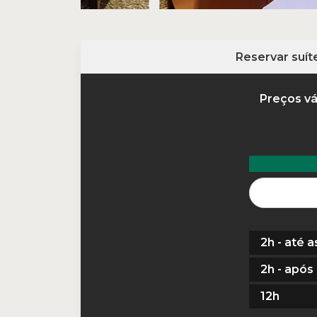
Reservar suít
Preços vá
2h
-
até a
2h
-
após 
12h